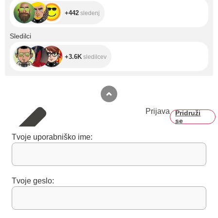
+442
sledenj
+3.6K
Sledilci
+3.6K
sledilcev
Prijava
Pridruži
se
Tvoje uporabniško ime:
Tvoje geslo: