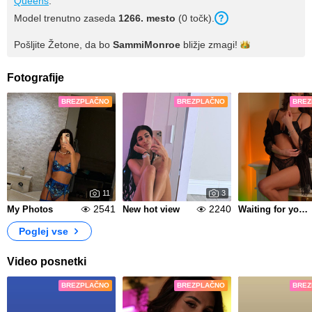
Queens
.
Model trenutno zaseda
1266. mesto
(0 točk).
Pošljite Žetone, da bo
SammiMonroe
bližje
zmagi!
Fotografije
BREZPLAČNO
BREZPLAČNO
BREZ
11
3
2541
2240
My Photos
New hot view
Waiting for you home
Poglej vse
Video posnetki
BREZPLAČNO
BREZPLAČNO
BREZ