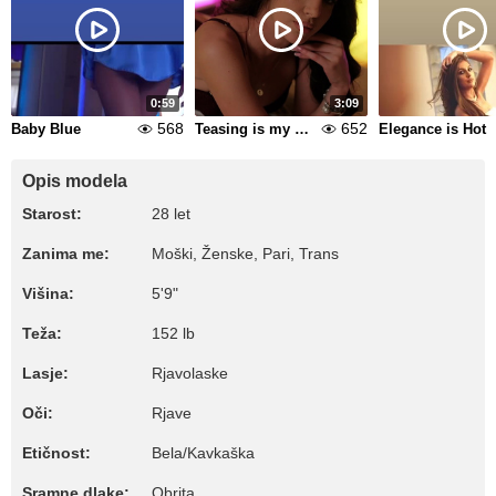
0:59
3:09
568
652
Baby Blue
Teasing is my Passion
Elegance is Hot
Opis modela
Starost:
28 let
Zanima me:
Moški, Ženske, Pari, Trans
Višina:
5'9"
Teža:
152 lb
Lasje:
Rjavolaske
Oči:
Rjave
Etičnost:
Bela/Kavkaška
Sramne dlake:
Obrita