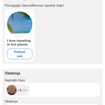
Pomagajte
SammiMonroe
izpolniti željo!
I love traveling
in hot places
Preberi
več
Sledenja
+1
Najboljši člani
+1
član
+442
Sledenja