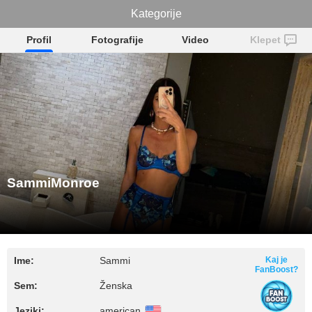
SammiMonroe
Kategorije
Profil
Fotografije
Video
Klepet
SammiMonroe
Ime:
Sammi
Kaj je
FanBoost?
Sem:
Ženska
Jeziki:
american