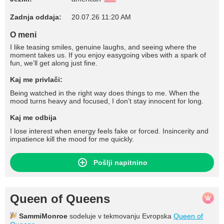
Zadnja oddaja:
20.07.26 11:20 AM
O meni
I like teasing smiles, genuine laughs, and seeing where the
moment takes us. If you enjoy easygoing vibes with a spark of
fun, we’ll get along just fine.
Kaj me privlači:
Being watched in the right way does things to me. When the
mood turns heavy and focused, I don’t stay innocent for long.
Kaj me odbija
I lose interest when energy feels fake or forced. Insincerity and
impatience kill the mood for me quickly.
Pošlji napitnino
Queen of Queens
SammiMonroe
sodeluje v tekmovanju Evropska
Queen of