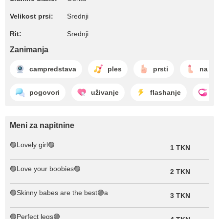
Velikost prsi:
Srednji
Rit:
Srednji
Zanimanja
campredstava
ples
prsti
na ro
pogovori
uživanje
flashanje
l
Meni za napitnine
🟣Lovely girl🟣
1 TKN
🟣Love your boobies🟣
2 TKN
🟣Skinny babes are the best🟣a
3 TKN
🟣Perfect legs🟣